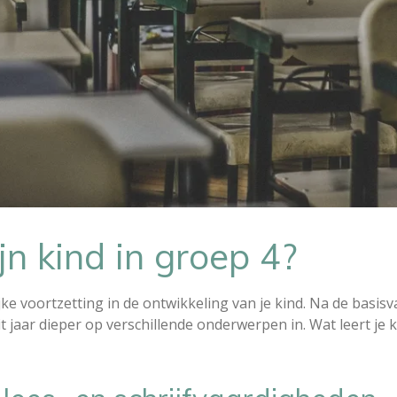
jn kind in groep 4?
e voortzetting in de ontwikkeling van je kind. Na de basisv
t jaar dieper op verschillende onderwerpen in. Wat leert je k