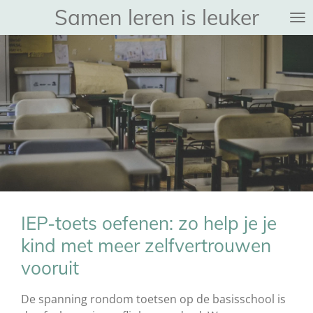
Samen leren is leuker
Ga
direct
naar
de
hoofdinhoud
IEP-toets oefenen: zo help je je
kind met meer zelfvertrouwen
vooruit
De spanning rondom toetsen op de basisschool is